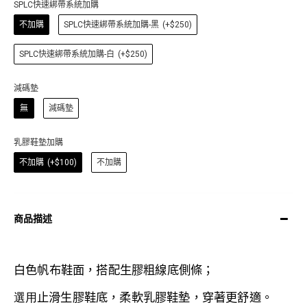
SPLC快速綁帶系統加購
不加購
SPLC快速綁帶系統加購-黑
(+$250)
SPLC快速綁帶系統加購-白
(+$250)
減碼墊
無
減碼墊
乳膠鞋墊加購
不加購
(+$100)
不加購
商品描述
白色帆布鞋面，搭配生膠粗線底側條；
選用
止滑生膠
鞋底，
柔軟乳膠鞋墊
，
穿著更舒適。