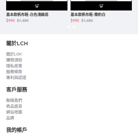
基本款帆布鞋-白色淺綠底
基本款帆布鞋-簡約白
$990
$1,380
$990
$1,380
$
關於LCH
關於LCH
購物須知
隱私政策
服務條款
專利與認證
客戶服務
聯絡我們
商品退貨
網站地圖
品牌
我的帳戶