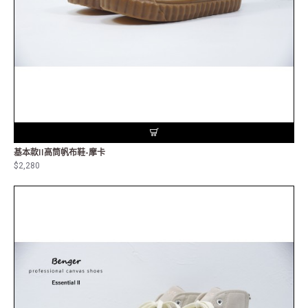
基本款II高筒帆布鞋-摩卡
$2,280