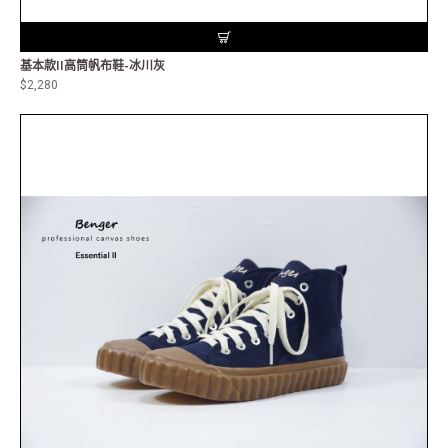
基本款II高筒帆布鞋-冰川灰
$2,280