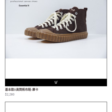
基本款II高筒帆布鞋-摩卡
$2,280