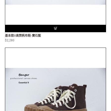
基本款II高筒帆布鞋-寶石藍
$2,280