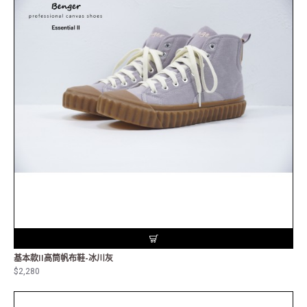
基本款II高筒帆布鞋-冰川灰
$2,280