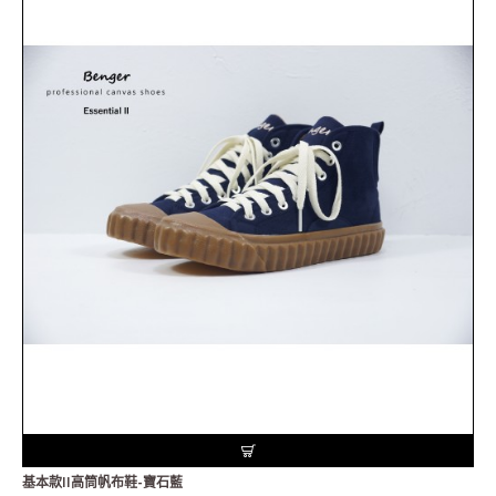
基本款II高筒帆布鞋-寶石藍