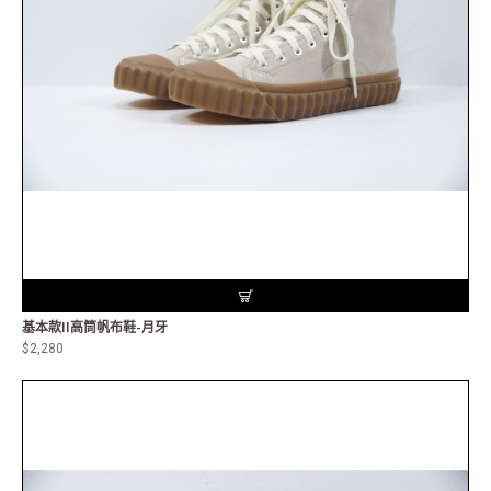
基本款II高筒帆布鞋-月牙
$2,280