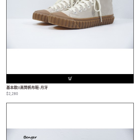
基本款II高筒帆布鞋-月牙
$2,280