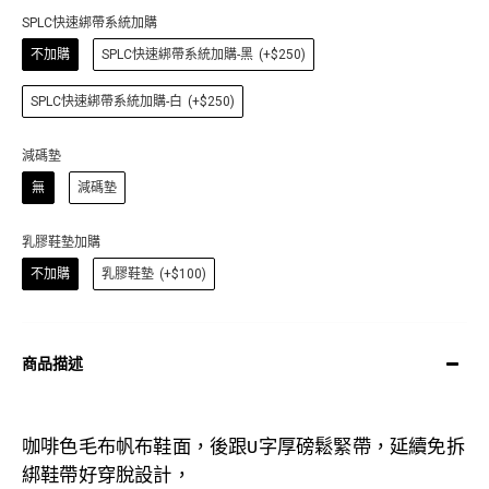
SPLC快速綁帶系統加購
不加購
SPLC快速綁帶系統加購-黑
(+$250)
SPLC快速綁帶系統加購-白
(+$250)
減碼墊
無
減碼墊
乳膠鞋墊加購
不加購
乳膠鞋墊
(+$100)
商品描述
咖啡色毛布
帆布鞋面，後跟U字厚磅鬆緊帶，延續免拆
綁鞋帶好穿脫設計，