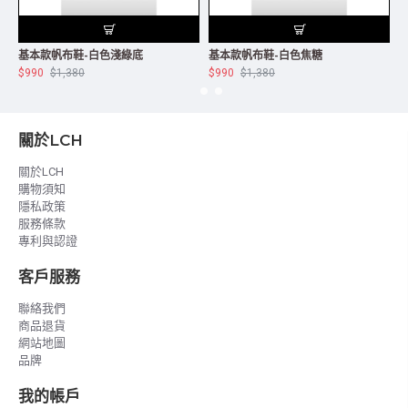
基本款帆布鞋-白色淺綠底
基本款帆布鞋-白色焦糖
$990
$1,380
$990
$1,380
$
關於LCH
關於LCH
購物須知
隱私政策
服務條款
專利與認證
客戶服務
聯絡我們
商品退貨
網站地圖
品牌
我的帳戶