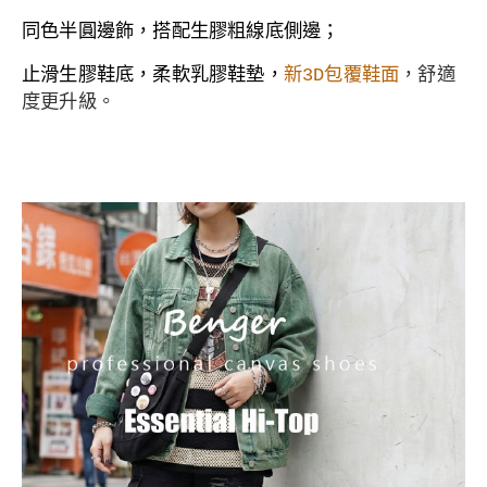
同色半圓邊飾，搭配生膠粗線底側邊；
止滑生膠
鞋底，
柔軟乳膠鞋墊，
新3D包覆鞋面
，舒適
度更升級。