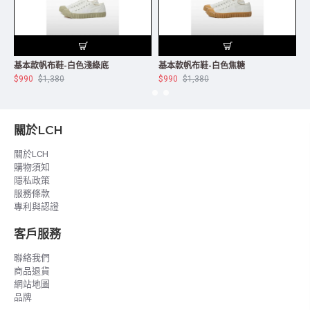
基本款帆布鞋-白色淺綠底
基本款帆布鞋-白色焦糖
$990
$1,380
$990
$1,380
$
關於LCH
關於LCH
購物須知
隱私政策
服務條款
專利與認證
客戶服務
聯絡我們
商品退貨
網站地圖
品牌