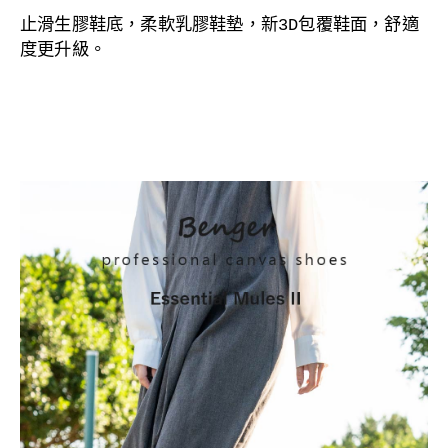
止滑生膠
鞋底，
柔軟乳膠鞋墊，
新3D包覆鞋面，舒適
度更升級。