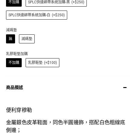
不加購
SPLC快速綁帶系統加購-黑
(+$250)
SPLC快速綁帶系統加購-白
(+$250)
減碼墊
無
減碼墊
乳膠鞋墊加購
不加購
乳膠鞋墊
(+$100)
商品描述
便利穿穆勒
金屬銀色皮革
鞋面，同色半圓邊飾，搭配白色粗線底
側邊；