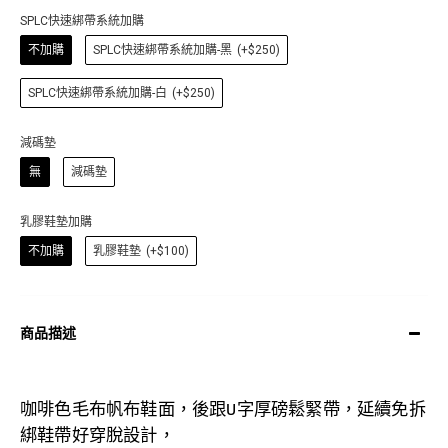
SPLC快速綁帶系統加購
不加購
SPLC快速綁帶系統加購-黑
(+$250)
SPLC快速綁帶系統加購-白
(+$250)
減碼墊
無
減碼墊
乳膠鞋墊加購
不加購
乳膠鞋墊
(+$100)
商品描述
咖啡色毛布
帆布鞋面，後跟U字厚磅鬆緊帶，延續免拆
綁鞋帶好穿脫設計，