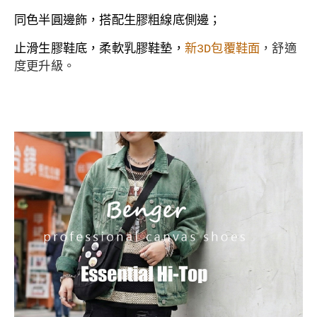
同色半圓邊飾，搭配生膠粗線底側邊；
止滑生膠
鞋底，
柔軟乳膠鞋墊，
新3D包覆鞋面
，舒適
度更升級。