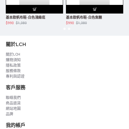
基本款帆布鞋-白色淺綠底
基本款帆布鞋-白色焦糖
$990
$1,380
$990
$1,380
$
關於LCH
關於LCH
購物須知
隱私政策
服務條款
專利與認證
客戶服務
聯絡我們
商品退貨
網站地圖
品牌
我的帳戶