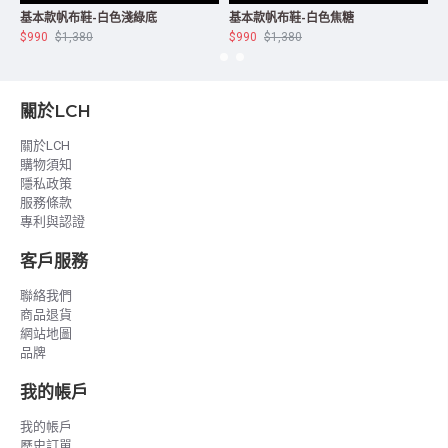
基本款帆布鞋-白色淺綠底
基本款帆布鞋-白色焦糖
$990
$1,380
$990
$1,380
$
關於LCH
關於LCH
購物須知
隱私政策
服務條款
專利與認證
客戶服務
聯絡我們
商品退貨
網站地圖
品牌
我的帳戶
我的帳戶
歷史訂單