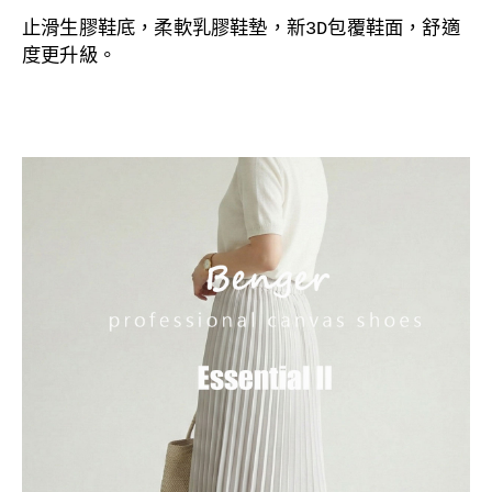
止滑生膠
鞋底，
柔軟乳膠鞋墊，
新3D包覆鞋面，舒適
度更升級。