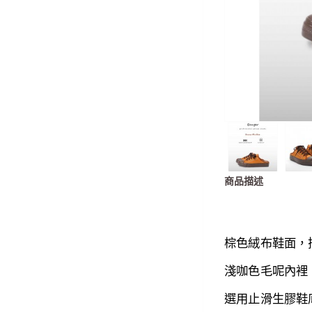
商品描述
棕色
絨布鞋面，
淺咖
色毛呢內裡
選用
止滑生膠鞋