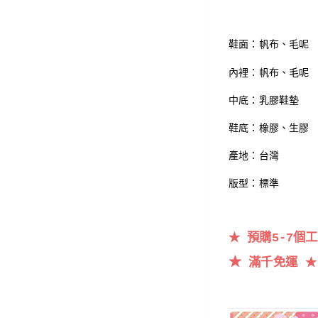
鞋面：帆布
、毛呢
內裡：帆布、毛呢
中底：乳膠鞋墊
鞋底：橡膠、生膠
產地：台灣
版型：標準
預購5-7個
★
★
滿千
免運
★