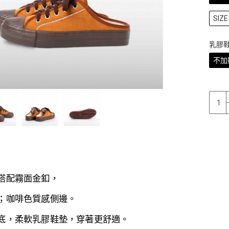
SIZE 
乳膠
不加
搭配霧面金釦，
；咖啡
色質感側邊。
底，
柔軟
乳膠鞋墊，穿著更舒適
。