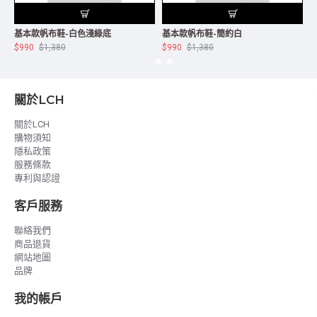
基本款帆布鞋-白色淺綠底
基本款帆布鞋-簡約白
$990
$1,380
$990
$1,380
$
關於LCH
關於LCH
購物須知
隱私政策
服務條款
專利與認證
客戶服務
聯絡我們
商品退貨
網站地圖
品牌
我的帳戶