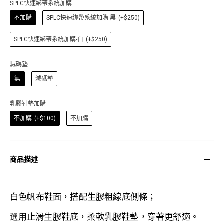
SPLC快速綁帶系統加購
不加購
SPLC快速綁帶系統加購-黑
(+$250)
SPLC快速綁帶系統加購-白
(+$250)
減碼墊
無
減碼墊
乳膠鞋墊加購
不加購
(+$100)
不加購
商品描述
白色帆布鞋面，搭配生膠粗線底側條；
選用
止滑生膠
鞋底，
柔軟乳膠鞋墊
，
穿著更舒適。