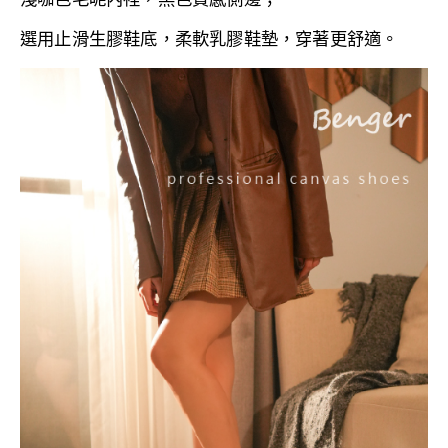
淺咖色毛呢內裡，黑色
質感側邊；
選用
止滑生膠鞋底，
柔軟
乳膠鞋墊，穿著更舒適
。