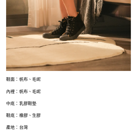
鞋面：帆布
、毛呢
內裡：帆布、毛呢
中底：乳膠鞋墊
鞋底：橡膠、生膠
產地：台灣