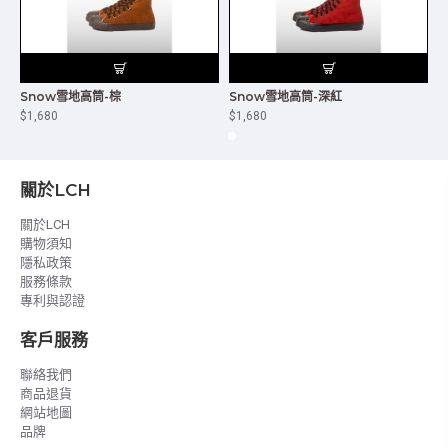
Snow雪地高筒-棕
Snow雪地高筒-深紅
$1,680
$1,680
$
關於LCH
關於LCH
購物須知
隱私政策
服務條款
專利與認證
客戶服務
聯絡我們
商品退貨
網站地圖
品牌