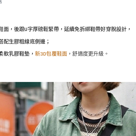
格
鞋面，後跟U字厚磅鬆緊帶，延續免拆綁鞋帶好穿脫設計，
搭配生膠粗線底側邊；
柔軟乳膠鞋墊，
新3D包覆鞋面
，舒適度更升級。