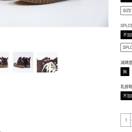
SIZE 
SPL
不加
SP
減碼
無
乳膠
不加