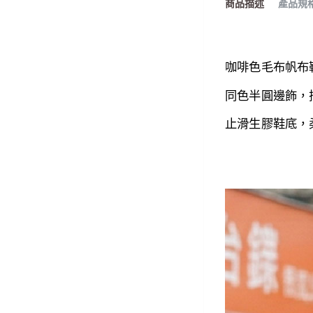
商品描述
產品規
咖啡色毛布
帆布
同色半圓邊飾，
止滑生膠
鞋底，