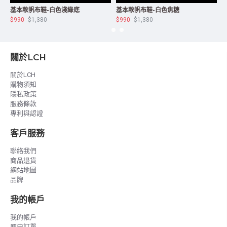
基本款帆布鞋-白色淺綠底
基本款帆布鞋-白色焦糖
$990
$1,380
$990
$1,380
$
關於LCH
關於LCH
購物須知
隱私政策
服務條款
專利與認證
客戶服務
聯絡我們
商品退貨
網站地圖
品牌
我的帳戶
我的帳戶
歷史訂單