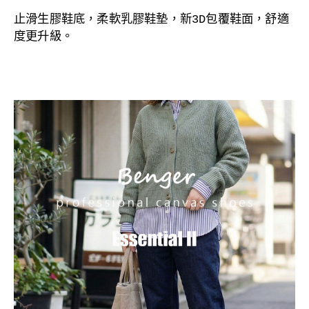
止滑生膠
鞋底，
柔軟乳膠鞋墊，
新3D包覆鞋面，舒適
度更升級。