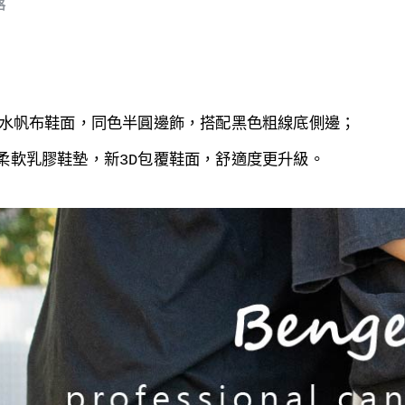
格
水
帆布鞋面，同色半圓邊飾，搭配黑色粗線底側邊；
柔軟乳膠鞋墊，
新3D包覆鞋面，舒適度更升級。