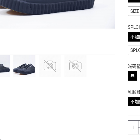
SIZE 
SPL
不加
SP
減碼
無
乳膠
不加