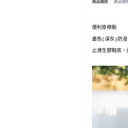
商品描述
產品規
便利穿穆勒
墨
色(深灰)防潑
止滑生膠
鞋底，