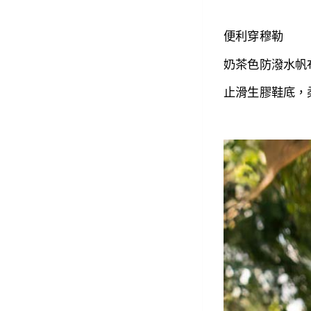
便利穿穆勒
奶茶色防潑水
帆
止滑生膠
鞋底，