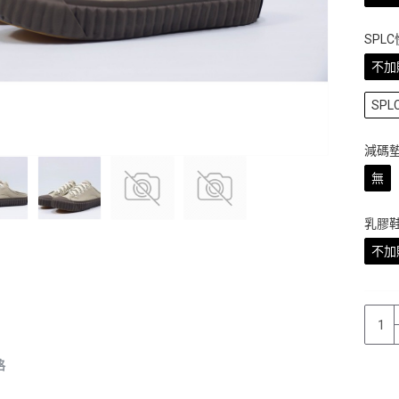
SPL
不加
SP
減碼
無
乳膠
不加
格