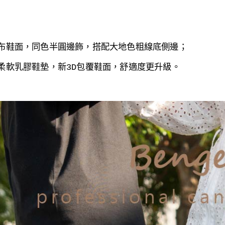
布鞋面，同色半圓邊飾，搭配大地色粗線底側邊；
柔軟乳膠鞋墊，
新3D包覆鞋面，舒適度更升級。