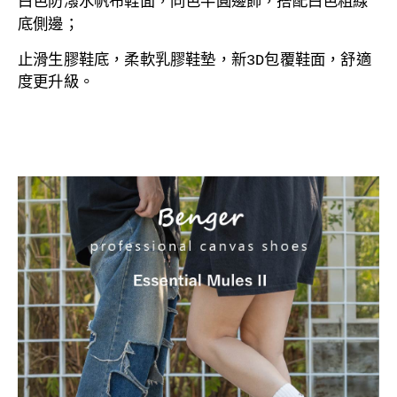
白色防潑水
帆布鞋面，同色半圓邊飾，搭配白色粗線
底側邊；
止滑生膠
鞋底，
柔軟乳膠鞋墊，
新3D包覆鞋面，舒適
度更升級。