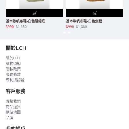
基本款帆布鞋-白色淺綠底
基本款帆布鞋-白色焦糖
$990
$1,380
$990
$1,380
$
關於LCH
關於LCH
購物須知
隱私政策
服務條款
專利與認證
客戶服務
聯絡我們
商品退貨
網站地圖
品牌