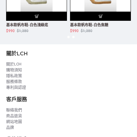
基本款帆布鞋-白色淺綠底
基本款帆布鞋-白色焦糖
$990
$1,380
$990
$1,380
$
關於LCH
關於LCH
購物須知
隱私政策
服務條款
專利與認證
客戶服務
聯絡我們
商品退貨
網站地圖
品牌