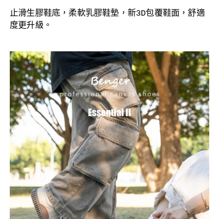
止滑生膠
鞋底，
柔軟乳膠鞋墊，
新3D包覆鞋面，舒適
度更升級。