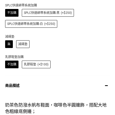
SPLC快速綁帶系統加購
不加購
SPLC快速綁帶系統加購-黑
(+$250)
SPLC快速綁帶系統加購-白
(+$250)
減碼墊
無
減碼墊
乳膠鞋墊加購
不加購
乳膠鞋墊
(+$100)
商品描述
奶茶色
防潑水
帆布
鞋面，咖啡
色半圓
邊飾
，搭配大地
色粗線底側邊；