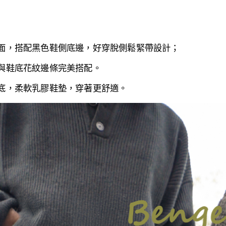
面，搭配黑色鞋側底邊，好穿脫側鬆緊帶設計
；
與鞋底花紋邊條完美搭配。
底，
柔軟乳膠鞋墊，穿著更舒適。