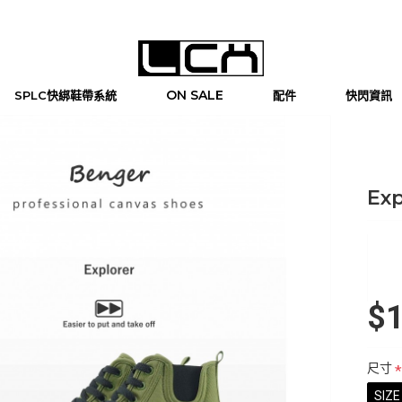
ON SALE
SPLC快綁鞋帶系統
配件
快閃資訊
Ex
$1
尺寸
SIZE 