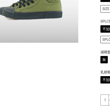
SIZE 
SPL
不加
SP
減碼
無
乳膠
不加