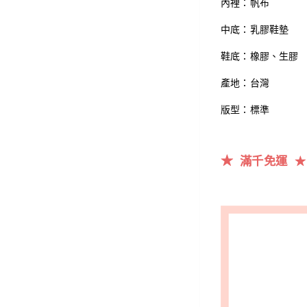
內裡：帆布
中底：乳膠鞋墊
鞋底：橡膠、生膠
產地：台灣
版型：標準
★
滿千
免運
★