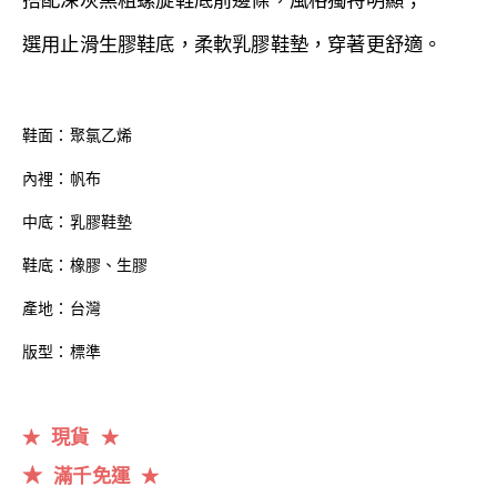
搭配深灰黑粗螺旋鞋底前邊條，風格獨特明顯
；
選用止滑生膠鞋底，
柔軟乳膠鞋墊，穿著更舒適。
鞋面：聚氯乙烯
內裡：帆布
中底：乳膠鞋墊
鞋底：橡膠、生膠
產地：台灣
版型：標準
現貨
★
★
★
滿千
免運
★