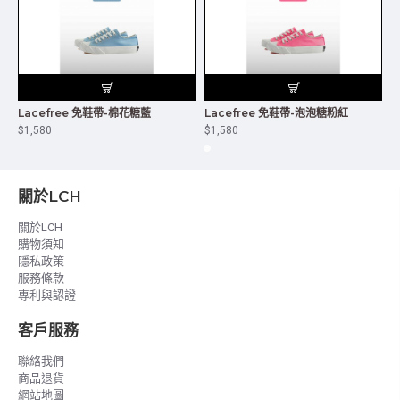
Lacefree 免鞋帶-棉花糖藍
Lacefree 免鞋帶-泡泡糖粉紅
L
$1,580
$1,580
$
關於LCH
關於LCH
購物須知
隱私政策
服務條款
專利與認證
客戶服務
聯絡我們
商品退貨
網站地圖