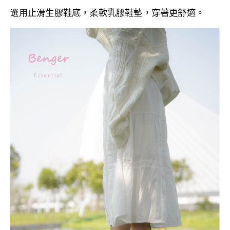
選用
止滑生膠
鞋底，
柔軟乳膠鞋墊
，
穿著更舒適。