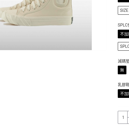
SIZE 
SPL
不加
SP
減碼
無
乳膠
不加