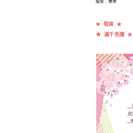
版型：標準
現貨
★
★
★
滿千
免運
★