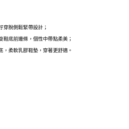
好穿脫側鬆緊帶設計
；
旋鞋底前邊條，個性中帶點柔美
；
底，
柔軟乳膠鞋墊，穿著更舒適。