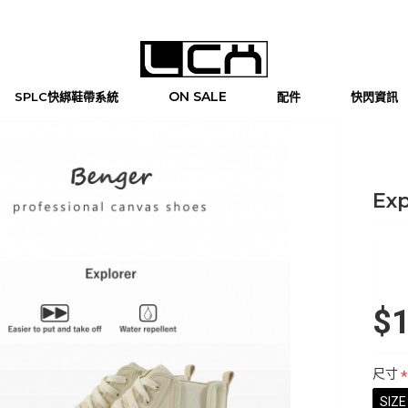
ON SALE
SPLC快綁鞋帶系統
配件
快閃資訊
Ex
$1
尺寸
SIZE 