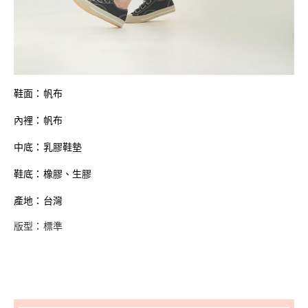
鞋面：帆布
內裡：帆布
中底：乳膠鞋墊
鞋底：橡膠、生膠
產地：台灣
版型：標準