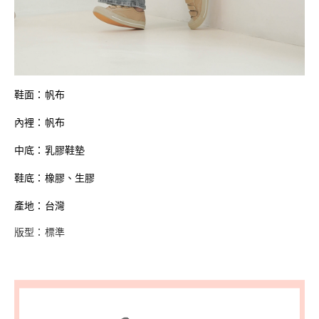
鞋面：帆布
內裡：帆布
中底：乳膠鞋墊
鞋底：橡膠、生膠
產地：台灣
版型：標準