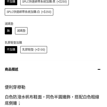
不加購
SPLC快速綁帶系統加購-黑
(+$250)
SPLC快速綁帶系統加購-白
(+$250)
減碼墊
無
減碼墊
乳膠鞋墊加購
不加購
乳膠鞋墊
(+$100)
商品描述
便利穿穆勒
白色防潑水
帆布鞋面，同色半圓邊飾，搭配白色粗線
底側邊；