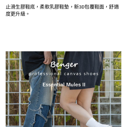
止滑生膠
鞋底，
柔軟乳膠鞋墊，
新3D包覆鞋面，舒適
度更升級。