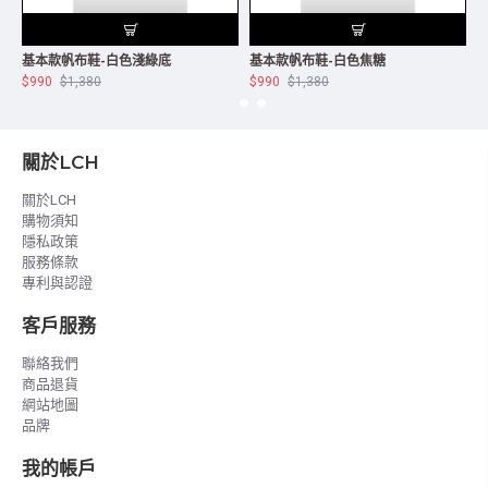
基本款帆布鞋-白色淺綠底
基本款帆布鞋-白色焦糖
$990
$1,380
$990
$1,380
$
關於LCH
關於LCH
購物須知
隱私政策
服務條款
專利與認證
客戶服務
聯絡我們
商品退貨
網站地圖
品牌
我的帳戶