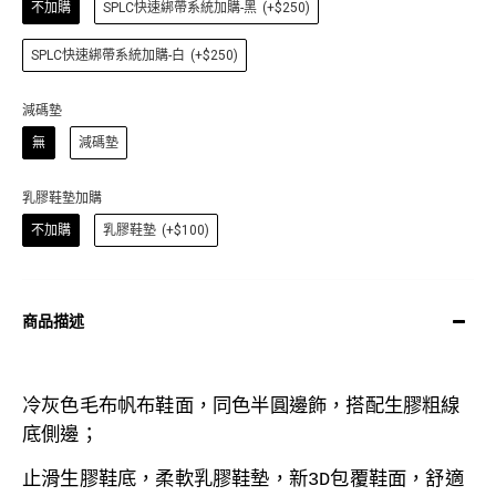
不加購
SPLC快速綁帶系統加購-黑
(+$250)
SPLC快速綁帶系統加購-白
(+$250)
減碼墊
無
減碼墊
乳膠鞋墊加購
不加購
乳膠鞋墊
(+$100)
商品描述
冷灰色毛布
帆布鞋面，同色半圓邊飾，搭配生膠粗線
底側邊；
止滑生膠
鞋底，
柔軟乳膠鞋墊，
新3D包覆鞋面，舒適