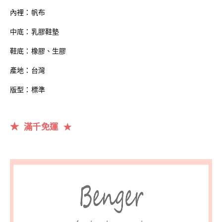
內裡：帆布
中底：乳膠鞋墊
鞋底：橡膠、生膠
產地：台灣
版型：標準
★
滿千
免運
★