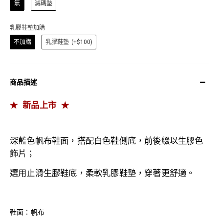
無
減碼墊
乳膠鞋墊加購
不加購
乳膠鞋墊
(+$100)
商品描述
新品上市
★
★
深藍色帆布鞋面，搭配白色鞋側底，前後綴以生膠色
飾片
；
選用止滑生膠鞋底，
柔軟乳膠鞋墊，穿著更舒適。
鞋面：帆布