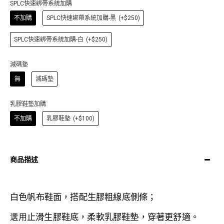
SPLC快速綁帶系統加購
不加購
SPLC快速綁帶系統加購-黑
(+$250)
SPLC快速綁帶系統加購-白
(+$250)
減碼墊
無
減碼墊
乳膠鞋墊加購
不加購
乳膠鞋墊
(+$100)
商品描述
白色帆布鞋面，搭配生膠粗線底側條；
選用
止滑生膠
鞋底，
柔軟乳膠鞋墊
，
穿著更舒適。