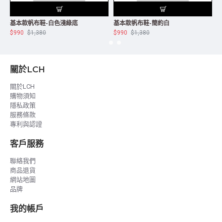
基本款帆布鞋-白色淺綠底
基本款帆布鞋-簡約白
$990
$1,380
$990
$1,380
$
關於LCH
關於LCH
購物須知
隱私政策
服務條款
專利與認證
客戶服務
聯絡我們
商品退貨
網站地圖
品牌
我的帳戶