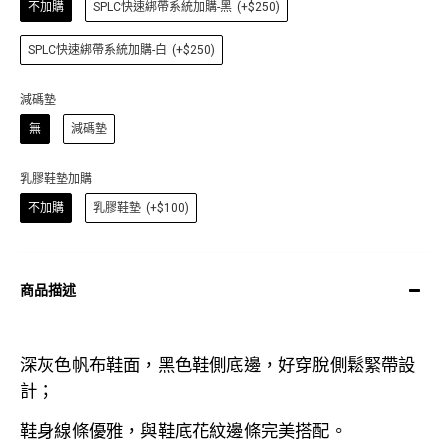
不加購
SPLC快速綁帶系統加購-黑
(+$250)
SPLC快速綁帶系統加購-白
(+$250)
減碼墊
無
減碼墊
乳膠鞋墊加購
不加購
乳膠鞋墊
(+$100)
商品描述
深灰色帆布鞋面，黑色鞋側底邊，好穿脫側鬆緊帶設
計
；
鞋身線條優雅，與鞋底花紋邊條完美搭配。