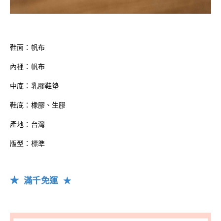
鞋面：帆布
內裡：帆布
中底：乳膠鞋墊
鞋底：橡膠、生膠
產地：台灣
版型：標準
★
滿千
免運
★