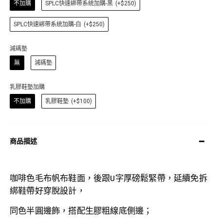
不加購
SPLC快速綁帶系統加購-黑
(+$250)
SPLC快速綁帶系統加購-白
(+$250)
減碼墊
無
減碼墊
乳膠鞋墊加購
不加購
乳膠鞋墊
(+$100)
商品描述
咖啡色毛布
帆布鞋面，後跟U字厚磅鬆緊帶，延續免拆
綁鞋帶好穿脫設計，
同色半圓邊飾，搭配生膠粗線底側邊；