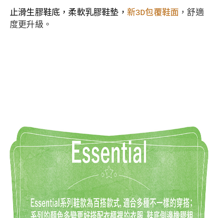
止滑生膠
鞋底，
柔軟乳膠鞋墊，
新3D包覆鞋面
，舒適
度更升級。