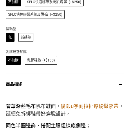
不加購
SPLC快速綁帶系統加購-黑
(+$250)
SPLC快速綁帶系統加購-白
(+$250)
減碼墊
無
減碼墊
乳膠鞋墊加購
不加購
乳膠鞋墊
(+$100)
商品描述
奢華深藍毛布
帆布鞋面，
後跟U字耐拉扯厚磅鬆緊帶
，
延續免拆綁鞋帶好穿脫設計，
同色半圓邊飾，搭配生膠粗線底側邊；