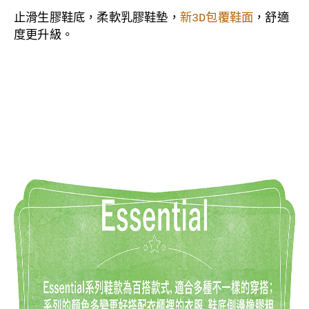
止滑生膠
鞋底，
柔軟乳膠鞋墊，
新3D包覆鞋面
，舒適
度更升級。