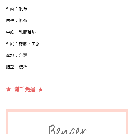
鞋面：帆布
內裡：帆布
中底：乳膠鞋墊
鞋底：橡膠、生膠
產地：台灣
版型：標準
★
滿千
免運
★