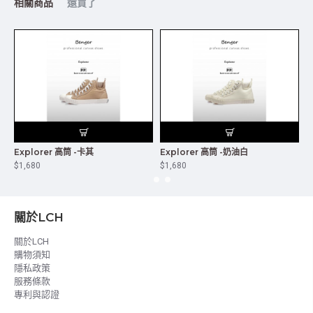
相關商品
還買了
Explorer 高筒 -卡其
Explorer 高筒 -奶油白
E
$1,680
$1,680
$
關於LCH
關於LCH
購物須知
隱私政策
服務條款
專利與認證