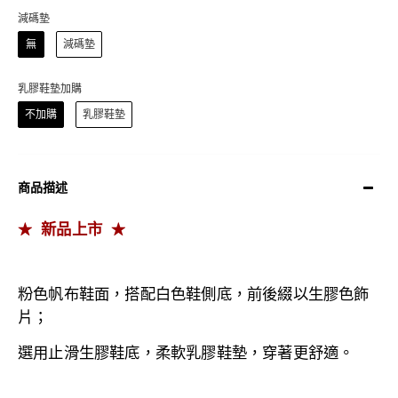
減碼墊
無
減碼墊
乳膠鞋墊加購
不加購
乳膠鞋墊
商品描述
新品上市
★
★
粉色帆布鞋面，搭配白色鞋側底，前後綴以生膠色飾
片
；
選用止滑生膠鞋底，
柔軟乳膠鞋墊，穿著更舒適。