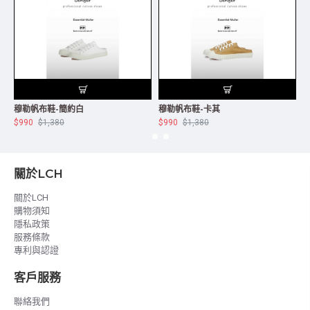
穆勒帆布鞋-簡約白
穆勒帆布鞋-卡其
$990
$1,380
$990
$1,380
$
關於LCH
關於LCH
購物須知
隱私政策
服務條款
專利與認證
客戶服務
聯絡我們