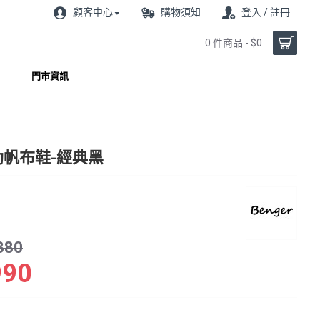
顧客中心
購物須知
登入 / 註冊
0 件商品 - $0
門市資訊
勒帆布鞋-經典黑
380
990