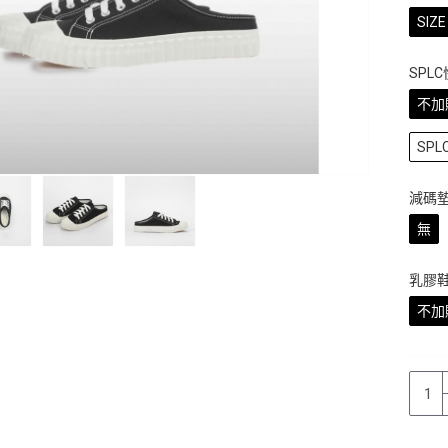
SIZE 
SPL
不加
SP
減碼
無
乳膠
不加