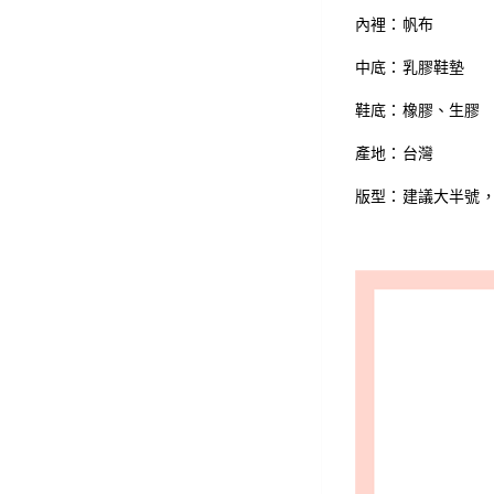
內裡：帆布
中底：乳膠鞋墊
鞋底：橡膠、生膠
產地：台灣
版型：建議大半號