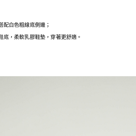
搭配白色粗線底側邊；
鞋底，
柔軟乳膠鞋墊，穿著更舒適。