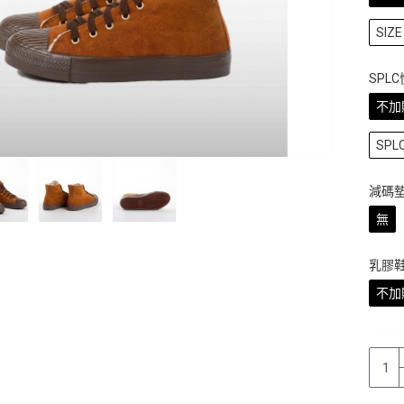
SIZE 
SPL
不加
SP
減碼
無
乳膠
不加