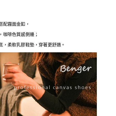
搭配霧面
金釦，
，
咖啡色質感側邊；
底，
柔軟
乳膠鞋墊，穿著更舒適
。