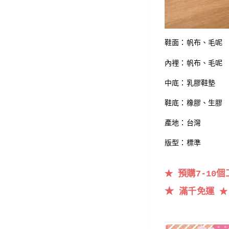
鞋面：帆布
、毛呢
內裡：帆布、毛呢
中底：乳膠鞋墊
鞋底：橡膠、生膠
產地：台灣
版型：標準
預購7-10個
★
★
滿千
免運
★