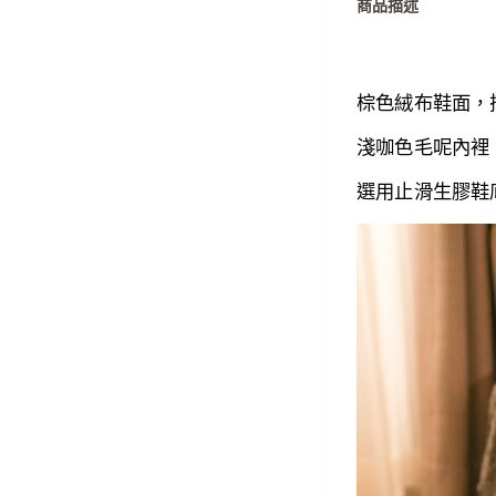
商品描述
棕色
絨布鞋面，
淺咖色毛呢內裡
選用
止滑生膠鞋