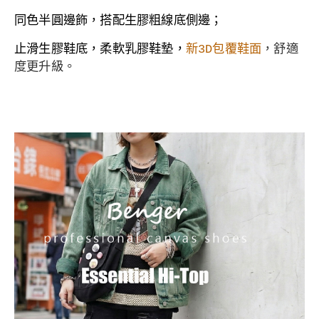
同色半圓邊飾，搭配生膠粗線底側邊；
止滑生膠
鞋底，
柔軟乳膠鞋墊，
新3D包覆鞋面
，舒適
度更升級。