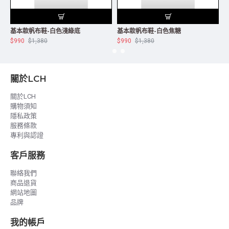
基本款帆布鞋-白色淺綠底
基本款帆布鞋-白色焦糖
$990
$1,380
$990
$1,380
$
關於LCH
關於LCH
購物須知
隱私政策
服務條款
專利與認證
客戶服務
聯絡我們
商品退貨
網站地圖
品牌
我的帳戶