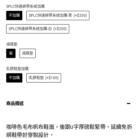
SPLC快速綁帶系統加購
不加購
SPLC快速綁帶系統加購-黑
(+$250)
SPLC快速綁帶系統加購-白
(+$250)
減碼墊
無
減碼墊
乳膠鞋墊加購
不加購
乳膠鞋墊
(+$100)
商品描述
咖啡色毛布
帆布鞋面，後跟U字厚磅鬆緊帶，延續免拆
綁鞋帶好穿脫設計，