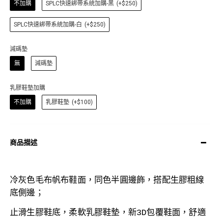
不加購
SPLC快速綁帶系統加購-黑
(+$250)
SPLC快速綁帶系統加購-白
(+$250)
減碼墊
無
減碼墊
乳膠鞋墊加購
不加購
乳膠鞋墊
(+$100)
商品描述
冷灰色毛布
帆布鞋面，同色半圓邊飾，搭配生膠粗線
底側邊；
止滑生膠
鞋底，
柔軟乳膠鞋墊，
新3D包覆鞋面，舒適