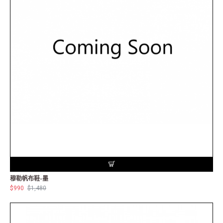
穆勒帆布鞋-墨
$990
$1,480