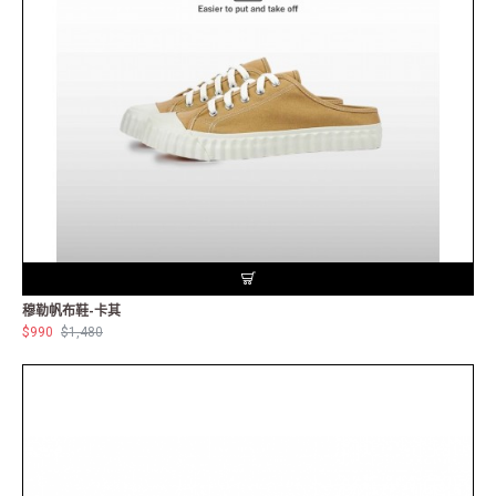
穆勒帆布鞋-卡其
$990
$1,480