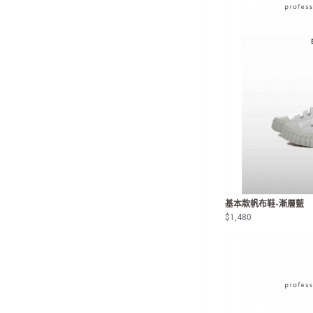
基本款帆布鞋-漸層藍
$1,480