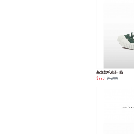
基本款帆布鞋-綠
$990
$1,380