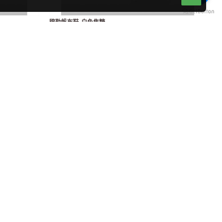
穆勒帆布鞋-白色焦糖
$990
$1,380
穆勒帆布鞋-白色淺綠