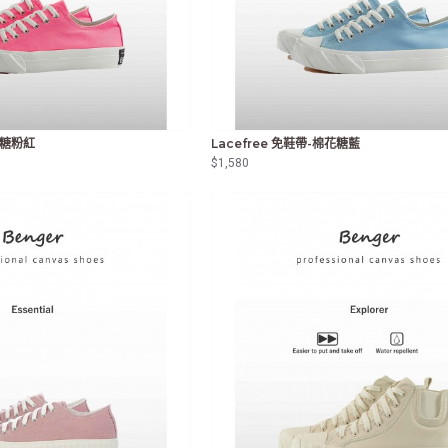
泡糖粉紅
Lacefree 免鞋帶-棉花糖藍
$1,580