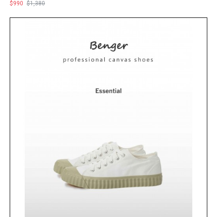
$990
$1,380