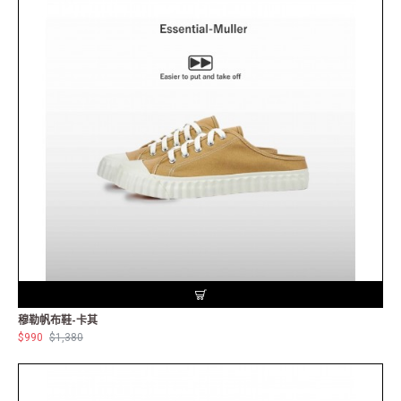
穆勒帆布鞋-卡其
$990
$1,380