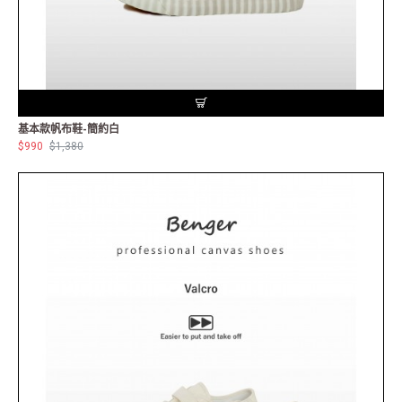
基本款帆布鞋-簡約白
$990
$1,380