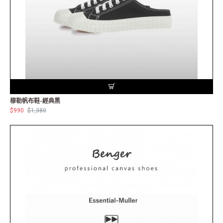
穆勒帆布鞋-經典黑
$990
$1,380