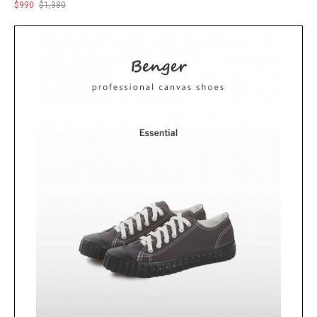
$990
$1,380