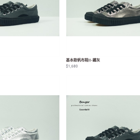
基本款帆布鞋II-鐵灰
$1,680