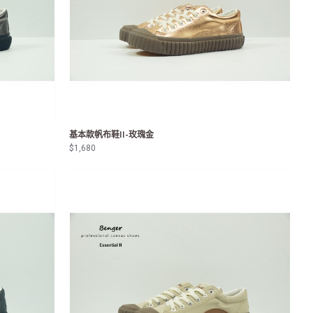
基本款帆布鞋II-玫瑰金
$1,680