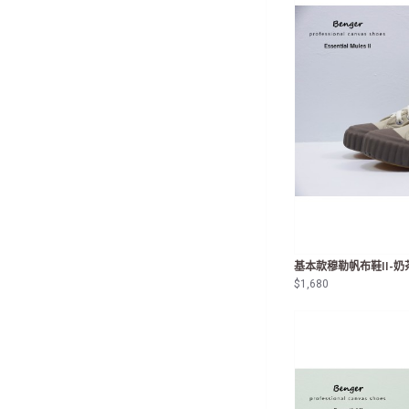
基本款穆勒帆布鞋II-奶
$1,680