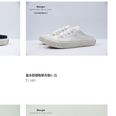
基本款穆勒帆布鞋II-白
$1,680