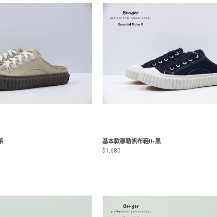
茶
基本款穆勒帆布鞋II-黑
$1,680