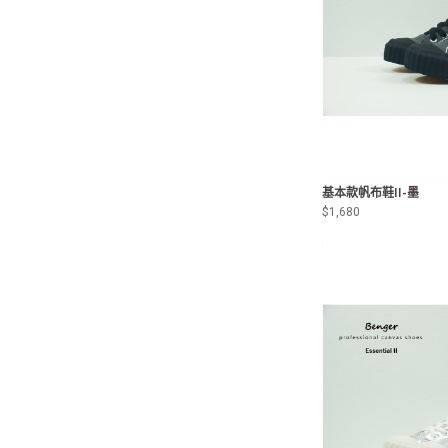
基本款帆布鞋II-墨
$1,680