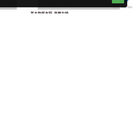
基本款帆布鞋-漸層灰綠
$1,480
Slip On -洋紅