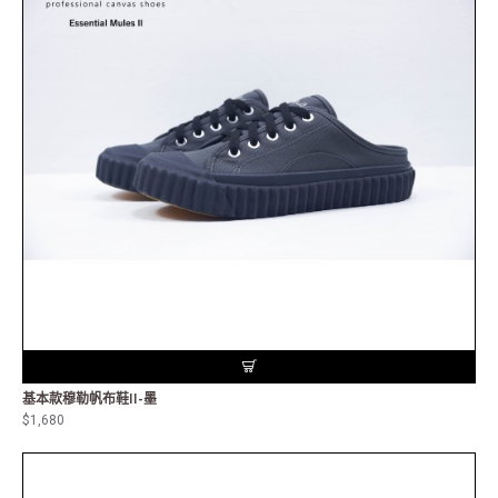
基本款穆勒帆布鞋II-墨
$1,680