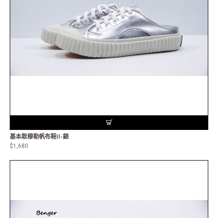
基本款穆勒帆布鞋II-銀
$1,680