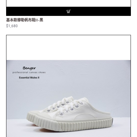
基本款穆勒帆布鞋II-黑
$1,680