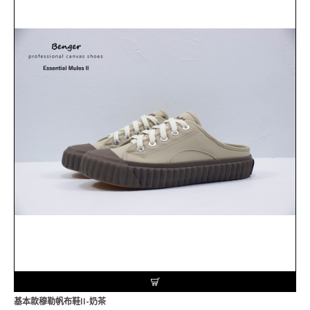
基本款穆勒帆布鞋II-奶茶