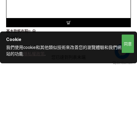
基本款帆布鞋II-白
$1,680
Cookie
同意
我們使用cookie和其他類似技術來改善您的瀏覽體驗和我們網
站的功能
隱私權政策
.
您已達到列表末端
關於LCH
關於LCH
購物須知
隱私政策
服務條款
專利與認證
客戶服務
聯絡我們