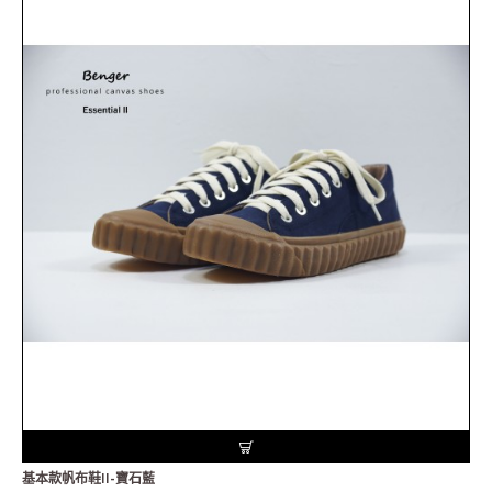
基本款帆布鞋II-寶石藍