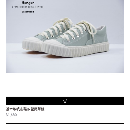
基本款帆布鞋II-鼠尾草綠
$1,680