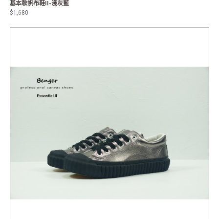
基本款帆布鞋II-淺灰藍
$1,680