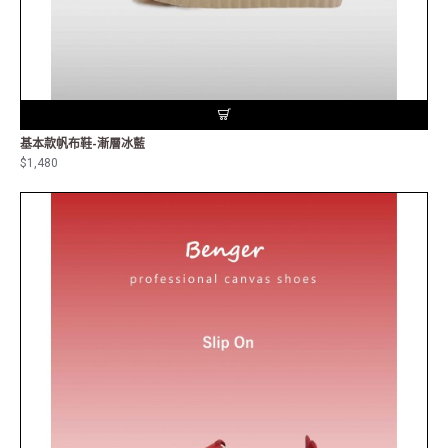
基本款帆布鞋-漸層冰藍
$1,480