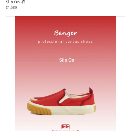
Slip On -白
$1,580