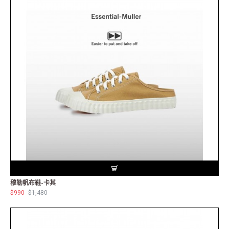
穆勒帆布鞋-卡其
$990
$1,480