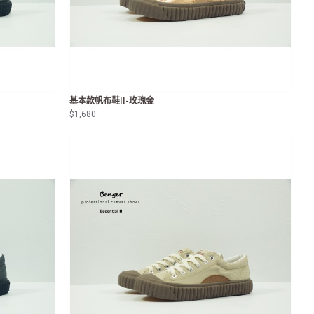
基本款帆布鞋II-玫瑰金
$1,680