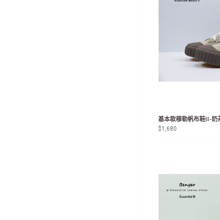
基本款穆勒帆布鞋II-奶
$1,680