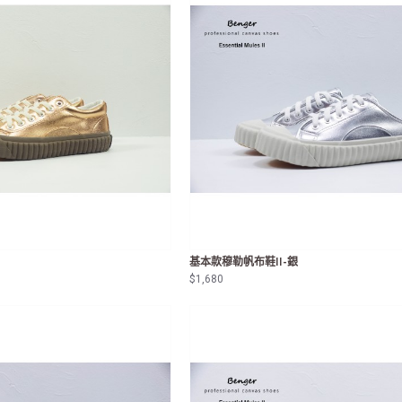
基本款穆勒帆布鞋II-銀
$1,680