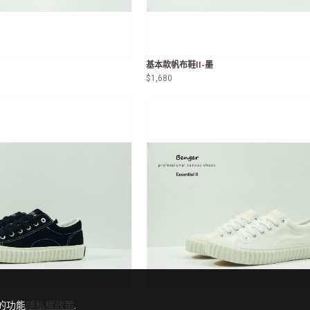
基本款帆布鞋II-墨
$1,680
的功能
隱私權政策
.