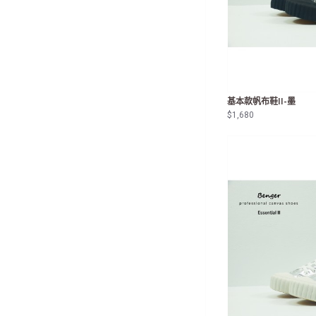
基本款帆布鞋II-墨
$1,680