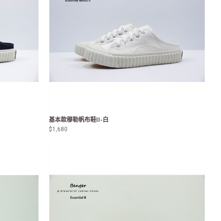
基本款穆勒帆布鞋II-白
$1,680