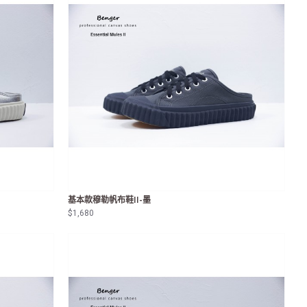
基本款穆勒帆布鞋II-墨
$1,680