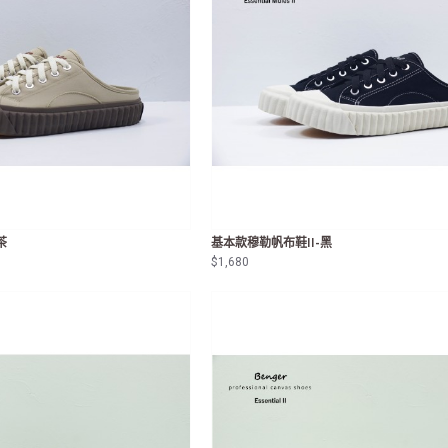
茶
基本款穆勒帆布鞋II-黑
$1,680