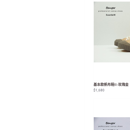
基本款帆布鞋II-玫瑰金
$1,680