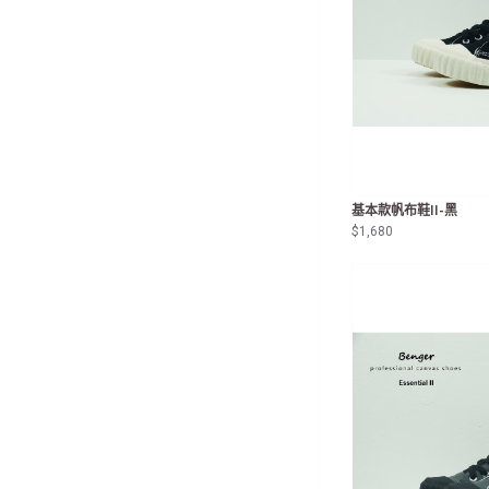
基本款帆布鞋II-黑
$1,680